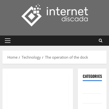
Skip
to
content
Primary
Menu
Home
Technology
The operation of the dock
CATEGORIES
Gadget
Internet
Messenger