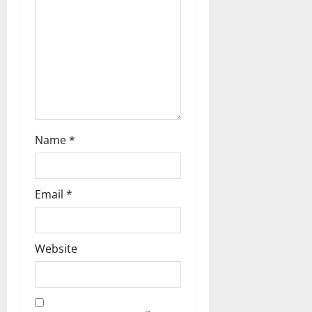
t
i
o
n
Name
*
Email
*
Website