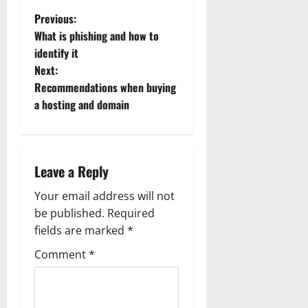
P
Previous:
What is phishing and how to
o
identify it
Next:
s
Recommendations when buying
t
a hosting and domain
n
a
Leave a Reply
v
Your email address will not
be published.
Required
i
fields are marked
*
g
Comment
*
a